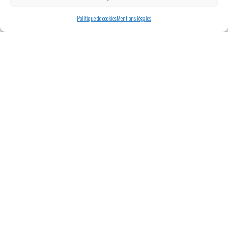
En savoir plus
Cinéscénie
Sur le parc
Politique de cookies
Mentions légales
Préparer
Autres spectacles
votre visite