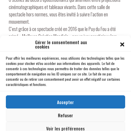
cinématographiques et tableaux vivants. Dans cette salle de
spectacle hors normes, vous êtes invité à suivre l’action en
mouvement.
C’est grâce à ce spectacle créé en 2016 que le Puy du Fou a été
primé « Meilleure Création Mondiale » par un jury prestigieux lors
Gérer le consentement aux
d’une cérémonie officielle à Los Angeles, aux Etats-Unis.
cookies
Pour offrir les meilleures expériences, nous utilisons des technologies telles que les
cookies pour stocker et/ou accéder aux informations des appareils. Le fait de
Découvrir le Puy du Fou
consentir à ces technologies nous permettra de traiter des données telles que le
comportement de navigation ou les ID uniques sur ce site. Le fait de ne pas
consentir ou de retirer son consentement peut avoir un effet négatif sur certaines
caractéristiques et fonctions.
Accepter
Refuser
Voir les préférences