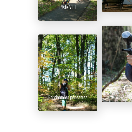
Piste VTT
Pain
Randonnées pédestres