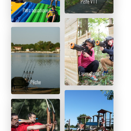
Piste VTT
Parc aquatique
Laser game
Pêche